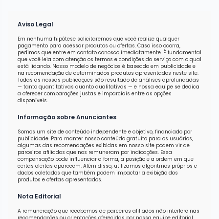
Aviso Legal
Em nenhuma hipótese solicitaremos que você realize qualquer
pagamento para acessar produtos ou ofertas. Caso isso ocorra,
pedimos que entre em contato conosco imediatamente. É fundamental
que você leia com atenção os termos e condições do serviço com o qual
está lidando. Nosso modelo de negócios é baseado em publicidade e
na recomendação de determinados produtos apresentados neste site.
Todas as nossas publicações são resultado de análises aprofundadas
— tanto quantitativas quanto qualitativas — e nossa equipe se dedica
a oferecer comparações justas e imparciais entre as opções
disponíveis.
Informação sobre Anunciantes
Somos um site de conteúdo independente e objetivo, financiado por
publicidade. Para manter nosso conteúdo gratuito para os usuários,
algumas das recomendações exibidas em nosso site podem vir de
parceiros afiliados que nos remuneram por indicações. Essa
compensação pode influenciar a forma, a posição e a ordem em que
certas ofertas aparecem. Além disso, utilizamos algoritmos próprios e
dados coletados que também podem impactar a exibição dos
produtos e ofertas apresentados.
Nota Editorial
A remuneração que recebemos de parceiros afiliados não interfere nas
recomendações ou orientações oferecidas por nossa equipe editorial,