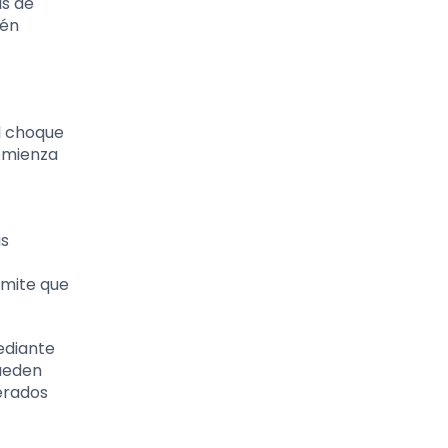
as de
ién
l choque
Comienza
as
rmite que
ediante
pueden
berados