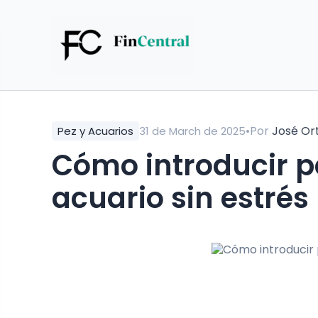
•
Por
José Or
Pez y Acuarios
31 de March de 2025
Cómo introducir p
acuario sin estrés