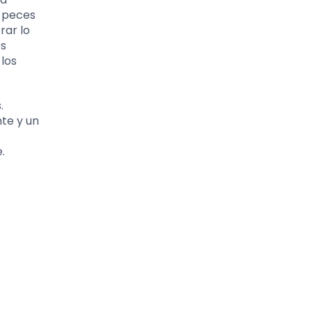
r peces
rar lo
es
los
.
nte y un
.