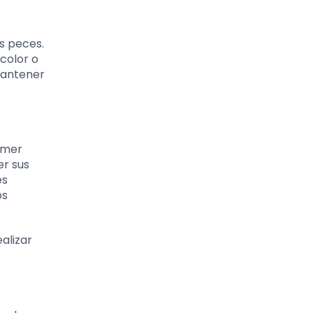
s peces.
color o
mantener
rimer
er sus
es
os
alizar