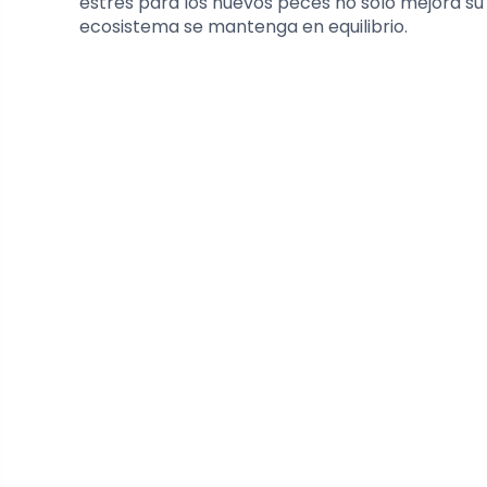
estrés para los nuevos peces no solo mejora su 
ecosistema se mantenga en equilibrio.