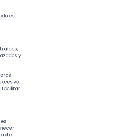
todo es
traídos,
nazados y
horas
excesivo.
facilitar
 es
anecer
rmite