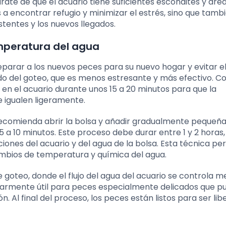
ate de que el acuario tiene suficientes escondites y áre
 a encontrar refugio y minimizar el estrés, sino que tamb
stentes y los nuevos llegados.
mperatura del agua
eparar a los nuevos peces para su nuevo hogar y evitar e
do del goteo, que es menos estresante y más efectivo. 
en el acuario durante unos 15 a 20 minutos para que la
e igualen ligeramente.
 recomienda abrir la bolsa y añadir gradualmente pequeñ
5 a 10 minutos. Este proceso debe durar entre 1 y 2 horas,
ones del acuario y del agua de la bolsa. Esta técnica pe
mbios de temperatura y química del agua.
 goteo, donde el flujo del agua del acuario se controla m
ularmente útil para peces especialmente delicados que 
. Al final del proceso, los peces están listos para ser li