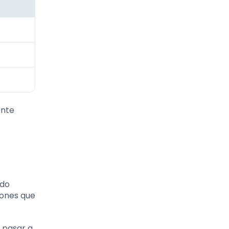
ente
odo
iones que
o pasar a