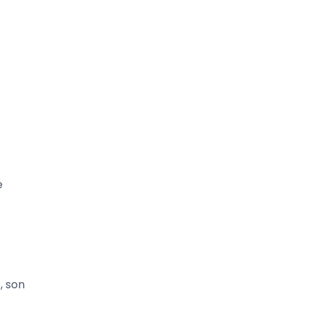
e
, son