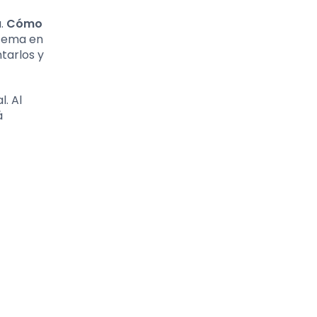
a.
Cómo
 tema en
ntarlos y
. Al
á