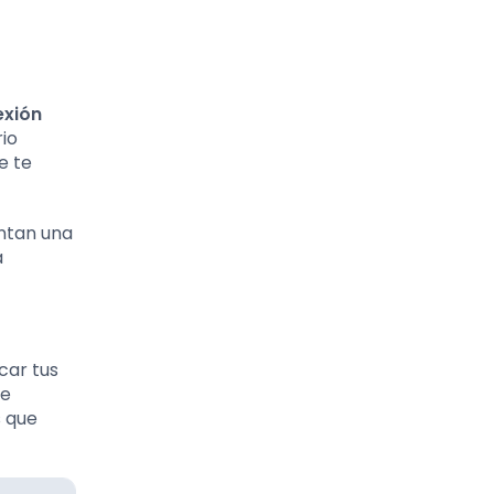
exión
rio
e te
entan una
a
car tus
ue
s que