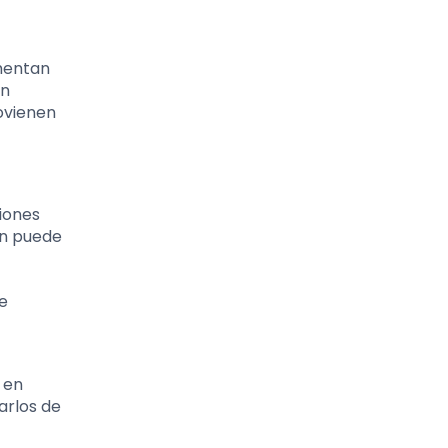
mentan
on
ovienen
ciones
ón puede
e
 en
arlos de