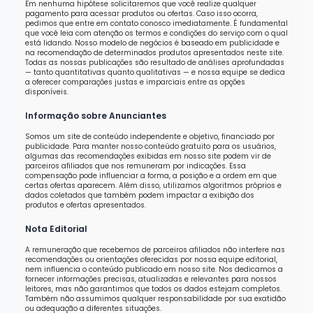
Em nenhuma hipótese solicitaremos que você realize qualquer
pagamento para acessar produtos ou ofertas. Caso isso ocorra,
pedimos que entre em contato conosco imediatamente. É fundamental
que você leia com atenção os termos e condições do serviço com o qual
está lidando. Nosso modelo de negócios é baseado em publicidade e
na recomendação de determinados produtos apresentados neste site.
Todas as nossas publicações são resultado de análises aprofundadas
— tanto quantitativas quanto qualitativas — e nossa equipe se dedica
a oferecer comparações justas e imparciais entre as opções
disponíveis.
Informação sobre Anunciantes
Somos um site de conteúdo independente e objetivo, financiado por
publicidade. Para manter nosso conteúdo gratuito para os usuários,
algumas das recomendações exibidas em nosso site podem vir de
parceiros afiliados que nos remuneram por indicações. Essa
compensação pode influenciar a forma, a posição e a ordem em que
certas ofertas aparecem. Além disso, utilizamos algoritmos próprios e
dados coletados que também podem impactar a exibição dos
produtos e ofertas apresentados.
Nota Editorial
A remuneração que recebemos de parceiros afiliados não interfere nas
recomendações ou orientações oferecidas por nossa equipe editorial,
nem influencia o conteúdo publicado em nosso site. Nos dedicamos a
fornecer informações precisas, atualizadas e relevantes para nossos
leitores, mas não garantimos que todos os dados estejam completos.
Também não assumimos qualquer responsabilidade por sua exatidão
ou adequação a diferentes situações.