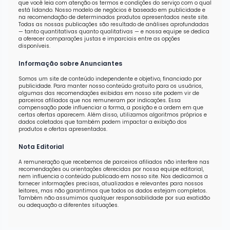
que você leia com atenção os termos e condições do serviço com o qual
está lidando. Nosso modelo de negócios é baseado em publicidade e
na recomendação de determinados produtos apresentados neste site.
Todas as nossas publicações são resultado de análises aprofundadas
— tanto quantitativas quanto qualitativas — e nossa equipe se dedica
a oferecer comparações justas e imparciais entre as opções
disponíveis.
Informação sobre Anunciantes
Somos um site de conteúdo independente e objetivo, financiado por
publicidade. Para manter nosso conteúdo gratuito para os usuários,
algumas das recomendações exibidas em nosso site podem vir de
parceiros afiliados que nos remuneram por indicações. Essa
compensação pode influenciar a forma, a posição e a ordem em que
certas ofertas aparecem. Além disso, utilizamos algoritmos próprios e
dados coletados que também podem impactar a exibição dos
produtos e ofertas apresentados.
Nota Editorial
A remuneração que recebemos de parceiros afiliados não interfere nas
recomendações ou orientações oferecidas por nossa equipe editorial,
nem influencia o conteúdo publicado em nosso site. Nos dedicamos a
fornecer informações precisas, atualizadas e relevantes para nossos
leitores, mas não garantimos que todos os dados estejam completos.
Também não assumimos qualquer responsabilidade por sua exatidão
ou adequação a diferentes situações.