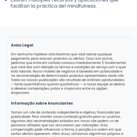
facilitan la práctica del mindfulness.
Aviso Legal
Em nenhuma hipótese solicitaremos que você realize qualquer
pagamento para acessar produtos ou ofertas. Caso isso ocorra,
pedimos que entre em contato conosco imediatamente. É fundamental
que você leia com atenção os termos e condições do serviço com o qual
está lidando. Nosso modelo de negócios é baseado em publicidade e
na recomendação de determinados produtos apresentados neste site.
Todas as nossas publicações são resultado de análises aprofundadas
— tanto quantitativas quanto qualitativas — e nossa equipe se dedica
a oferecer comparações justas e imparciais entre as opções
disponíveis.
Informação sobre Anunciantes
Somos um site de conteúdo independente e objetivo, financiado por
publicidade. Para manter nosso conteúdo gratuito para os usuários,
algumas das recomendações exibidas em nosso site podem vir de
parceiros afiliados que nos remuneram por indicações. Essa
compensação pode influenciar a forma, a posição e a ordem em que
certas ofertas aparecem. Além disso, utilizamos algoritmos próprios e