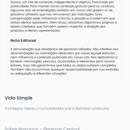
Somos um site de conteúdo independente e objetivo, financiado por
publicidade. Para manter nosso conteúdo gratuito para os usuários,
algumas das recomendações exibidas em nosso site podem vir de
parceiros afiliados que nos remuneram por indicações. Essa
compensação pode influenciar a forma, a posição e a ordem em que
certas ofertas aparecem. Além disso, utilizamos algoritmos próprios e
dados coletados que também podem impactar a exibição dos
produtos e ofertas apresentados.
Nota Editorial
A remuneração que recebemos de parceiros afiliados não interfere nas
recomendações ou orientações oferecidas por nossa equipe editorial,
nem influencia o conteúdo publicado em nosso site. Nos dedicamos a
fornecer informações precisas, atualizadas e relevantes para nossos
leitores, mas não garantimos que todos os dados estejam completos.
Também não assumimos qualquer responsabilidade por sua exatidão
ou adequação a diferentes situações.
Vida Simple
Consejos, ideas y curiosidades para disfrutar cada día.
Sobre Nosotros – Finanzas Central