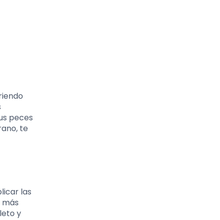
riendo
s
tus peces
rano, te
licar las
a más
leto y