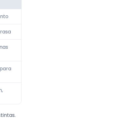
ento
grasa
ínas
 para
n,
tintas.