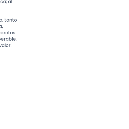
ca; al
a, tanto
a,
mientos
perable,
valor.