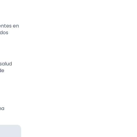
entes en
idos
 salud
de
ma