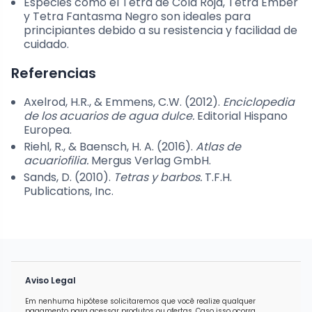
Especies como el Tetra de Cola Roja, Tetra Ember
y Tetra Fantasma Negro son ideales para
principiantes debido a su resistencia y facilidad de
cuidado.
Referencias
Axelrod, H.R., & Emmens, C.W. (2012).
Enciclopedia
de los acuarios de agua dulce.
Editorial Hispano
Europea.
Riehl, R., & Baensch, H. A. (2016).
Atlas de
acuariofilia.
Mergus Verlag GmbH.
Sands, D. (2010).
Tetras y barbos.
T.F.H.
Publications, Inc.
Aviso Legal
Em nenhuma hipótese solicitaremos que você realize qualquer
pagamento para acessar produtos ou ofertas. Caso isso ocorra,