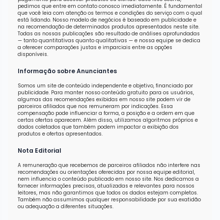
pedimos que entre em contato conosco imediatamente. É fundamental
que você leia com atenção os termos e condições do serviço com o qual
está lidando. Nosso modelo de negócios é baseado em publicidade e
na recomendação de determinados produtos apresentados neste site.
Todas as nossas publicações são resultado de análises aprofundadas
— tanto quantitativas quanto qualitativas — e nossa equipe se dedica
a oferecer comparações justas e imparciais entre as opções
disponíveis.
Informação sobre Anunciantes
Somos um site de conteúdo independente e objetivo, financiado por
publicidade. Para manter nosso conteúdo gratuito para os usuários,
algumas das recomendações exibidas em nosso site podem vir de
parceiros afiliados que nos remuneram por indicações. Essa
compensação pode influenciar a forma, a posição e a ordem em que
certas ofertas aparecem. Além disso, utilizamos algoritmos próprios e
dados coletados que também podem impactar a exibição dos
produtos e ofertas apresentados.
Nota Editorial
A remuneração que recebemos de parceiros afiliados não interfere nas
recomendações ou orientações oferecidas por nossa equipe editorial,
nem influencia o conteúdo publicado em nosso site. Nos dedicamos a
fornecer informações precisas, atualizadas e relevantes para nossos
leitores, mas não garantimos que todos os dados estejam completos.
Também não assumimos qualquer responsabilidade por sua exatidão
ou adequação a diferentes situações.