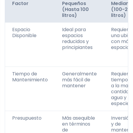
Factor
Pequeños
Mediano
(Hasta 100
(100-25
litros)
litros)
Espacio
Ideal para
Requiere
Disponible
espacios
una ubic
reducidos y
con más
principiantes
espacio
Tiempo de
Generalmente
Requiere
Mantenimiento
más fácil de
tiempo d
mantener
a la may
cantidad
agua y
especies
Presupuesto
Más asequible
Inversión 
en términos
y de
de
manteni