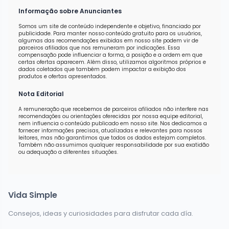
Informação sobre Anunciantes
Somos um site de conteúdo independente e objetivo, financiado por
publicidade. Para manter nosso conteúdo gratuito para os usuários,
algumas das recomendações exibidas em nosso site podem vir de
parceiros afiliados que nos remuneram por indicações. Essa
compensação pode influenciar a forma, a posição e a ordem em que
certas ofertas aparecem. Além disso, utilizamos algoritmos próprios e
dados coletados que também podem impactar a exibição dos
produtos e ofertas apresentados.
Nota Editorial
A remuneração que recebemos de parceiros afiliados não interfere nas
recomendações ou orientações oferecidas por nossa equipe editorial,
nem influencia o conteúdo publicado em nosso site. Nos dedicamos a
fornecer informações precisas, atualizadas e relevantes para nossos
leitores, mas não garantimos que todos os dados estejam completos.
Também não assumimos qualquer responsabilidade por sua exatidão
ou adequação a diferentes situações.
Vida Simple
Consejos, ideas y curiosidades para disfrutar cada día.