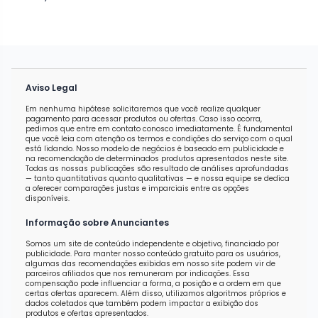
Aviso Legal
Em nenhuma hipótese solicitaremos que você realize qualquer
pagamento para acessar produtos ou ofertas. Caso isso ocorra,
pedimos que entre em contato conosco imediatamente. É fundamental
que você leia com atenção os termos e condições do serviço com o qual
está lidando. Nosso modelo de negócios é baseado em publicidade e
na recomendação de determinados produtos apresentados neste site.
Todas as nossas publicações são resultado de análises aprofundadas
— tanto quantitativas quanto qualitativas — e nossa equipe se dedica
a oferecer comparações justas e imparciais entre as opções
disponíveis.
Informação sobre Anunciantes
Somos um site de conteúdo independente e objetivo, financiado por
publicidade. Para manter nosso conteúdo gratuito para os usuários,
algumas das recomendações exibidas em nosso site podem vir de
parceiros afiliados que nos remuneram por indicações. Essa
compensação pode influenciar a forma, a posição e a ordem em que
certas ofertas aparecem. Além disso, utilizamos algoritmos próprios e
dados coletados que também podem impactar a exibição dos
produtos e ofertas apresentados.