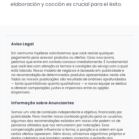
elaboración y cocción es crucial para el éxito.
Aviso Legal
Em nenhuma hipótese solicitaremos que você realize qualquer
pagamento para acessar produtos ou ofertas. Caso isso ocorra,
pedimos que entre em contato conosco imediatamente. É fundamental
que você leia com atenção os termos e condições do serviço com o qual
está lidando. Nosso modelo de negócios é baseado em publicidade e
na recomendação de determinados produtos apresentados neste site.
Todas as nossas publicações são resultado de análises aprofundadas
— tanto quantitativas quanto qualitativas — e nossa equipe se dedica
a oferecer comparações justas e imparciais entre as opções
disponíveis.
Informação sobre Anunciantes
Somos um site de conteúdo independente e objetivo, financiado por
publicidade. Para manter nosso conteúdo gratuito para os usuários,
algumas das recomendações exibidas em nosso site podem vir de
parceiros afiliados que nos remuneram por indicações. Essa
compensação pode influenciar a forma, a posição e a ordem em que
certas ofertas aparecem. Além disso, utilizamos algoritmos próprios e
dados coletados que também podem impactar a exibição dos