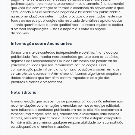
pedimos que entre em contato conosco imediatamente. É fundamental
que você leia com atenção os termos e condições do serviço com o qual
está lidando. Nosso modelo de negócios é baseado em publicidade e
na recomendação de determinados produtos apresentados neste site.
Todas as nossas publicações são resultado de análises aprofundadas
— tanto quantitativas quanto qualitativas — e nossa equipe se dedica
a oferecer comparações justas e imparciais entre as opções
disponíveis.
Informação sobre Anunciantes
Somos um site de conteúdo independente e objetivo, financiado por
publicidade. Para manter nosso conteúdo gratuito para os usuários,
algumas das recomendações exibidas em nosso site podem vir de
parceiros afiliados que nos remuneram por indicações. Essa
compensação pode influenciar a forma, a posição e a ordem em que
certas ofertas aparecem. Além disso, utilizamos algoritmos próprios e
dados coletados que também podem impactar a exibição dos
produtos e ofertas apresentados.
Nota Editorial
A remuneração que recebemos de parceiros afiliados não interfere nas
recomendações ou orientações oferecidas por nossa equipe editorial,
nem influencia o conteúdo publicado em nosso site. Nos dedicamos a
fornecer informações precisas, atualizadas e relevantes para nossos
leitores, mas não garantimos que todos os dados estejam completos.
Também não assumimos qualquer responsabilidade por sua exatidão
ou adequação a diferentes situações.