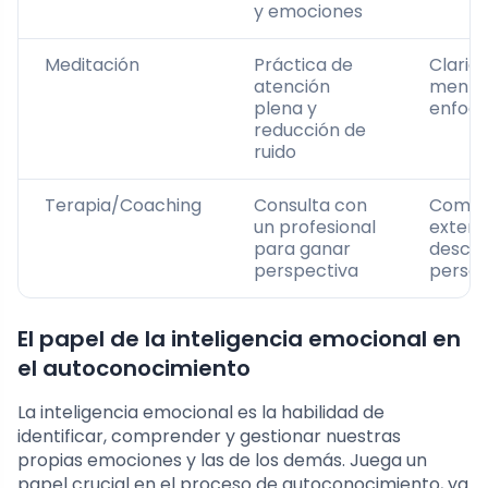
y emociones
Meditación
Práctica de
Clarid
atención
mental
plena y
enfoq
reducción de
ruido
Terapia/Coaching
Consulta con
Compr
un profesional
extern
para ganar
descub
perspectiva
person
El papel de la inteligencia emocional en
el autoconocimiento
La inteligencia emocional es la habilidad de
identificar, comprender y gestionar nuestras
propias emociones y las de los demás. Juega un
papel crucial en el proceso de autoconocimiento, ya