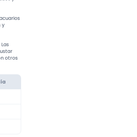
 acuarios
 y
 Las
justar
on otros
ía