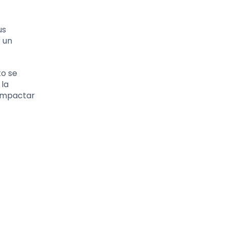
us
 un
to se
 la
 impactar