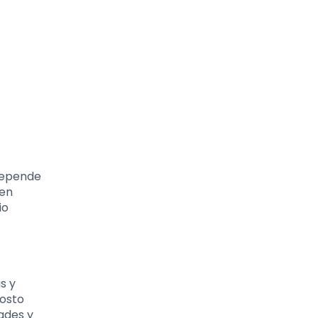
 depende
den
io
s y
costo
ades y