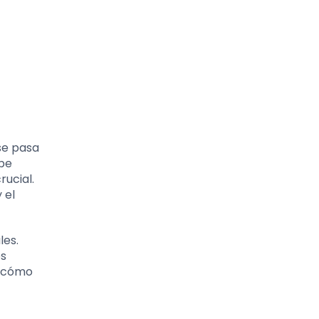
se pasa
ebe
rucial.
 el
les.
os
e cómo