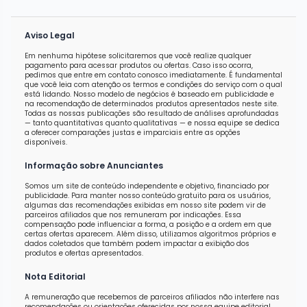
Aviso Legal
Em nenhuma hipótese solicitaremos que você realize qualquer
pagamento para acessar produtos ou ofertas. Caso isso ocorra,
pedimos que entre em contato conosco imediatamente. É fundamental
que você leia com atenção os termos e condições do serviço com o qual
está lidando. Nosso modelo de negócios é baseado em publicidade e
na recomendação de determinados produtos apresentados neste site.
Todas as nossas publicações são resultado de análises aprofundadas
— tanto quantitativas quanto qualitativas — e nossa equipe se dedica
a oferecer comparações justas e imparciais entre as opções
disponíveis.
Informação sobre Anunciantes
Somos um site de conteúdo independente e objetivo, financiado por
publicidade. Para manter nosso conteúdo gratuito para os usuários,
algumas das recomendações exibidas em nosso site podem vir de
parceiros afiliados que nos remuneram por indicações. Essa
compensação pode influenciar a forma, a posição e a ordem em que
certas ofertas aparecem. Além disso, utilizamos algoritmos próprios e
dados coletados que também podem impactar a exibição dos
produtos e ofertas apresentados.
Nota Editorial
A remuneração que recebemos de parceiros afiliados não interfere nas
recomendações ou orientações oferecidas por nossa equipe editorial,