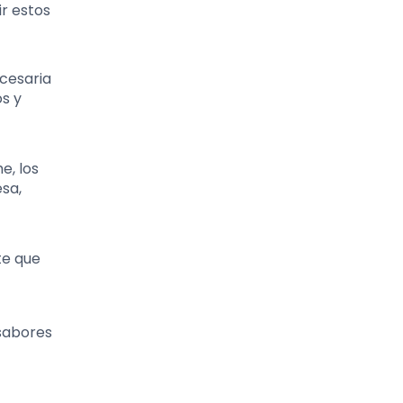
r estos
ecesaria
os y
e, los
esa,
te que
 sabores