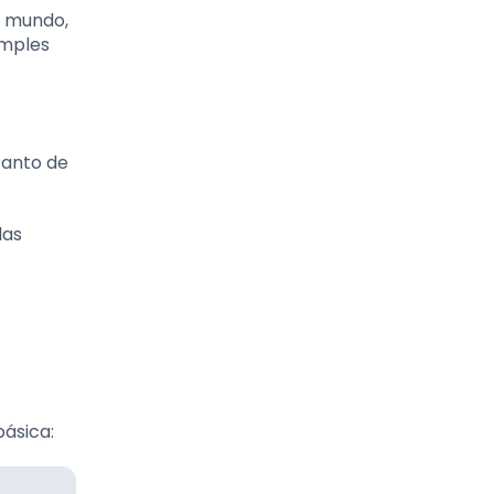
l mundo,
imples
canto de
las
básica: