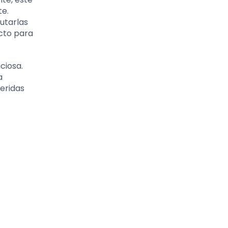
te.
utarlas
cto para
ciosa.
a
eridas