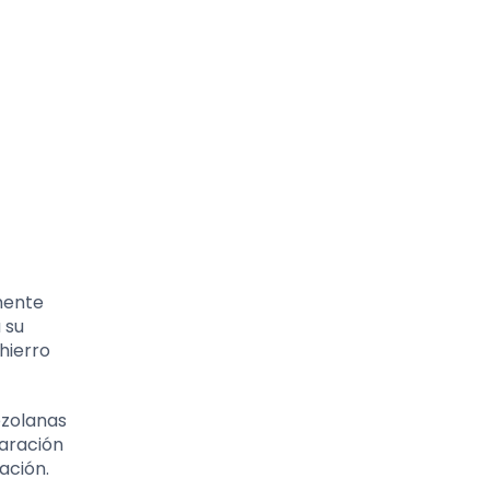
mente
 su
hierro
ezolanas
paración
ación.