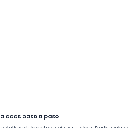
saladas paso a paso
sentativas de la gastronomía venezolana. Tradicionalmen