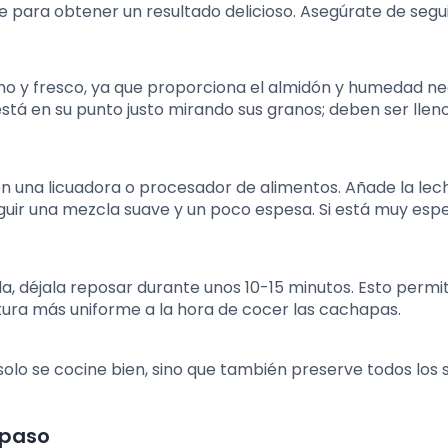
para obtener un resultado delicioso. Asegúrate de segui
rno y fresco, ya que proporciona el almidón y humedad n
está en su punto justo mirando sus granos; deben ser llen
en una licuadora o procesador de alimentos. Añade la lech
seguir una mezcla suave y un poco espesa. Si está muy esp
la, déjala reposar durante unos 10-15 minutos. Esto permi
tura más uniforme a la hora de cocer las cachapas.
olo se cocine bien, sino que también preserve todos los
 paso