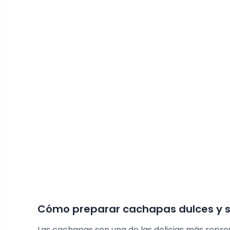
Cómo preparar cachapas dulces y 
Las cachapas son una de las delicias más repre