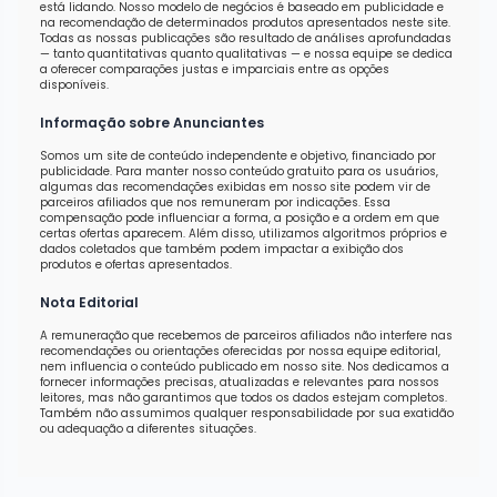
está lidando. Nosso modelo de negócios é baseado em publicidade e
na recomendação de determinados produtos apresentados neste site.
Todas as nossas publicações são resultado de análises aprofundadas
— tanto quantitativas quanto qualitativas — e nossa equipe se dedica
a oferecer comparações justas e imparciais entre as opções
disponíveis.
Informação sobre Anunciantes
Somos um site de conteúdo independente e objetivo, financiado por
publicidade. Para manter nosso conteúdo gratuito para os usuários,
algumas das recomendações exibidas em nosso site podem vir de
parceiros afiliados que nos remuneram por indicações. Essa
compensação pode influenciar a forma, a posição e a ordem em que
certas ofertas aparecem. Além disso, utilizamos algoritmos próprios e
dados coletados que também podem impactar a exibição dos
produtos e ofertas apresentados.
Nota Editorial
A remuneração que recebemos de parceiros afiliados não interfere nas
recomendações ou orientações oferecidas por nossa equipe editorial,
nem influencia o conteúdo publicado em nosso site. Nos dedicamos a
fornecer informações precisas, atualizadas e relevantes para nossos
leitores, mas não garantimos que todos os dados estejam completos.
Também não assumimos qualquer responsabilidade por sua exatidão
ou adequação a diferentes situações.