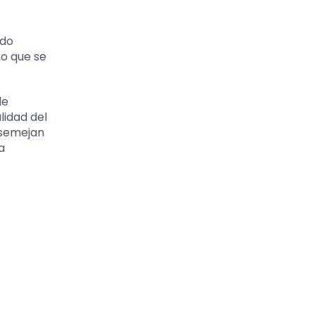
ado
no que se
de
lidad del
asemejan
a