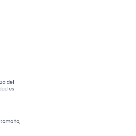
za del
dad es
l tamaño,