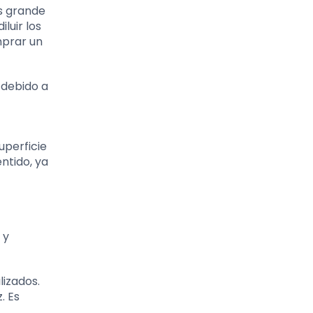
s grande
luir los
mprar un
 debido a
uperficie
ntido, ya
 y
lizados.
. Es