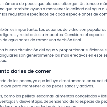
 el número de peces que planeas albergar. Un tanque má
o que también ayuda a mantener la calidad del agua al di
r los requisitos específicos de cada especie antes de co
bién es importante. Los acuarios de vidrio son populares
ás ligeros y resistentes a impactos. Considera el espacio
no de agua antes de tomar una decisión final.
na buena circulación del agua y proporcionar suficiente s
tangulares son generalmente los más efectivos en este se
pos.
ánto darles de comer
ado de los peces, ya que influye directamente en su salud
 clave para mantener a los peces sanos y activos.
, como los pellets, escamas, alimentos congelados y liofi
ventajas y desventajas, dependiendo de la especie de pez
lados para las necesidades de tus peces.