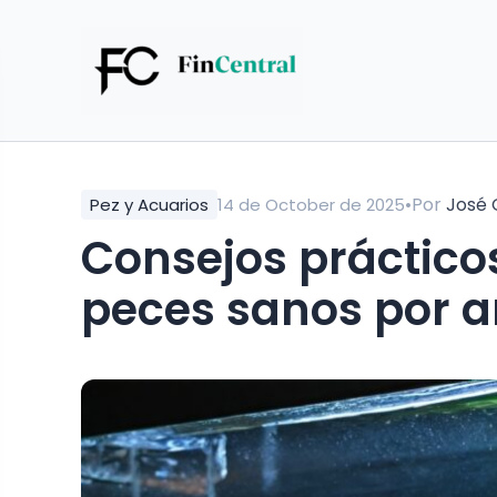
•
Por
José 
Pez y Acuarios
14 de October de 2025
Consejos práctico
peces sanos por 