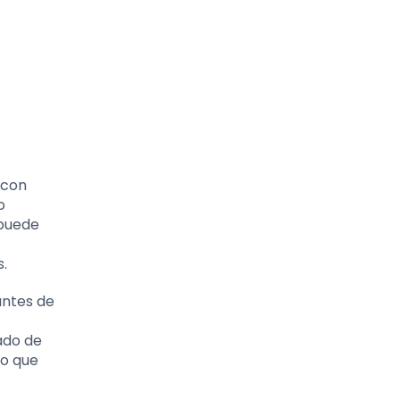
 con
o
 puede
.
antes de
ado de
io que