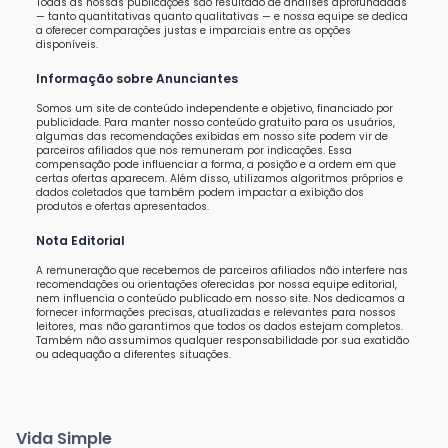
Todas as nossas publicações são resultado de análises aprofundadas
— tanto quantitativas quanto qualitativas — e nossa equipe se dedica
a oferecer comparações justas e imparciais entre as opções
disponíveis.
Informação sobre Anunciantes
Somos um site de conteúdo independente e objetivo, financiado por
publicidade. Para manter nosso conteúdo gratuito para os usuários,
algumas das recomendações exibidas em nosso site podem vir de
parceiros afiliados que nos remuneram por indicações. Essa
compensação pode influenciar a forma, a posição e a ordem em que
certas ofertas aparecem. Além disso, utilizamos algoritmos próprios e
dados coletados que também podem impactar a exibição dos
produtos e ofertas apresentados.
Nota Editorial
A remuneração que recebemos de parceiros afiliados não interfere nas
recomendações ou orientações oferecidas por nossa equipe editorial,
nem influencia o conteúdo publicado em nosso site. Nos dedicamos a
fornecer informações precisas, atualizadas e relevantes para nossos
leitores, mas não garantimos que todos os dados estejam completos.
Também não assumimos qualquer responsabilidade por sua exatidão
ou adequação a diferentes situações.
Vida Simple