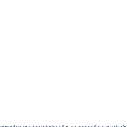
 mascotas, pueden brindar años de compañía a sus dueños