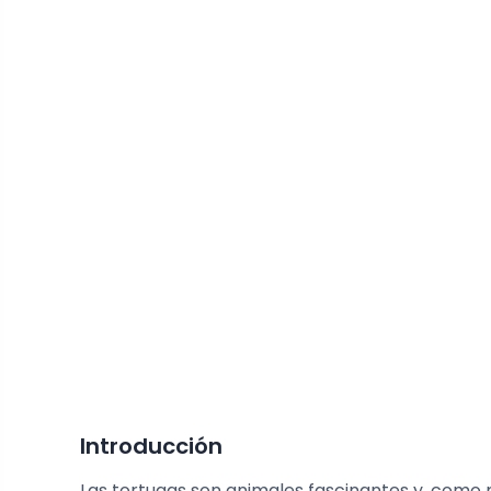
Introducción
Las tortugas son animales fascinantes y, como