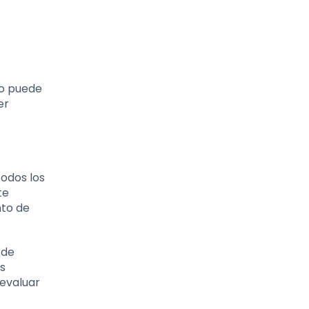
do puede
er
todos los
te
nto de
 de
s
 evaluar