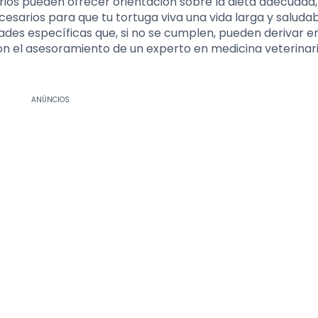
arios pueden ofrecer orientación sobre la dieta adecuada,
cesarios para que tu tortuga viva una vida larga y saludab
dades específicas que, si no se cumplen, pueden derivar e
con el asesoramiento de un experto en medicina veterinar
ANÚNCIOS