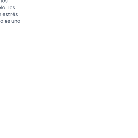
 los
le. Los
n estrés
ia es una