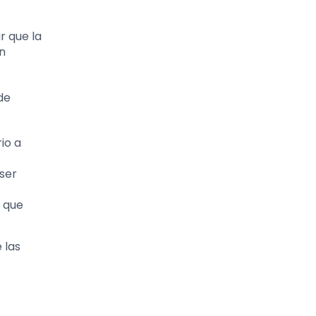
r que la
ón
de
io a
 ser
a que
 las