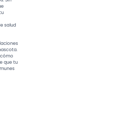
ue
tu
e salud
daciones
mascota.
y cómo
e que tu
comunes