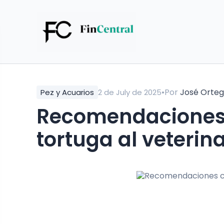
•
Por
José Orte
Pez y Acuarios
2 de July de 2025
Recomendaciones c
tortuga al veterina