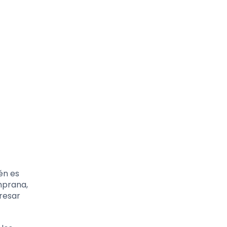
én es
mprana,
resar