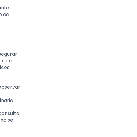
unta
o de
asegurar
tación
icos
 observar
 o
nario.
consulta.
 no se